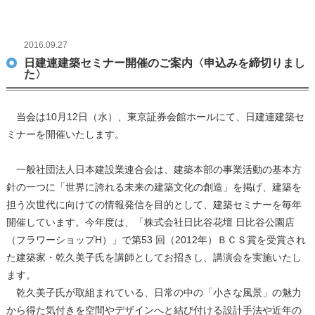
2016.09.27
日建連建築セミナー開催のご案内〈申込みを締切りまし
た〉
当会は10月12日（水）、東京証券会館ホールにて、日建連建築セ
ミナーを開催いたします。
一般社団法人日本建設業連合会は、建築本部の事業活動の基本方
針の一つに「世界に誇れる未来の建築文化の創造」を掲げ、建築を
担う次世代に向けての情報発信を目的として、建築セミナーを毎年
開催しています。今年度は、「株式会社日比谷花壇 日比谷公園店
（フラワーショップH）」で第53 回（2012年）ＢＣＳ賞を受賞され
た建築家・乾久美子氏を講師としてお招きし、講演会を実施いたし
ます。
乾久美子氏が取組まれている、日常の中の「小さな風景」の魅力
から得た気付きを空間やデザインへと結び付ける設計手法や近年の