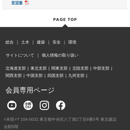
要望書
総合
｜
土木
｜
建築
｜
安全
｜
環境
サイトについて
｜
個人情報の取り扱い
北海道支部
|
東北支部
|
関東支部
|
北陸支部
|
中部支部
|
関西支部
|
中国支部
|
四国支部
|
九州支部
|
会員専用ページ
<本部>〒104-0032 東京都中央区八丁堀2丁目8番5号 東京建設
会館5階