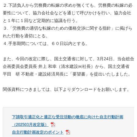
２.下請負人から労務費の転嫁の求めが無くても、労務費の転嫁の必
要性について、協力会社会などを通じて呼びかけを行い、協力会社
と１年に１回など定期的に協議を行う。
３.「労務費の適切な転嫁のための価格交渉に関する指針」に掲げら
れた行動を適切にとる。
４.手形期間については、６０日以内とする。
また、今回の改定に際し、国土交通省に対して、3月24日、当会総合
企画委員会委員長 井上 和幸（清水建設㈱社長）から、国土交通省
平田 研 不動産・建設経済局長に「要望書」を提出いたしました。
関係資料につきましては、以下よりダウンロードをお願いします。
下請取引適正化と適正な受注活動の徹底に向けた自主行動計画
（202503月改定版）
自主行動計画改定のポイント