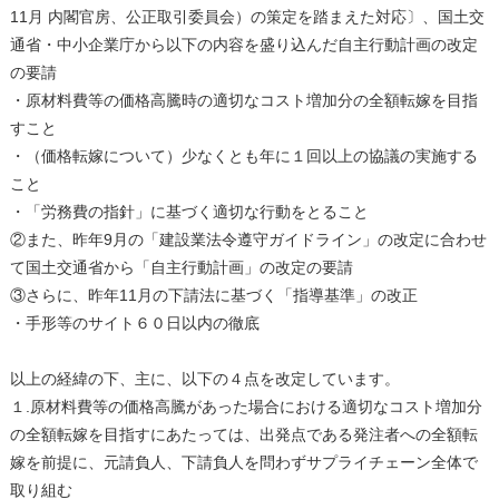
11月 内閣官房、公正取引委員会）の策定を踏まえた対応〕、国土交
通省・中小企業庁から以下の内容を盛り込んだ自主行動計画の改定
の要請
・原材料費等の価格高騰時の適切なコスト増加分の全額転嫁を目指
すこと
・（価格転嫁について）少なくとも年に１回以上の協議の実施する
こと
・「労務費の指針」に基づく適切な行動をとること
②また、昨年9月の「建設業法令遵守ガイドライン」の改定に合わせ
て国土交通省から「自主行動計画」の改定の要請
③さらに、昨年11月の下請法に基づく「指導基準」の改正
・手形等のサイト６０日以内の徹底
以上の経緯の下、主に、以下の４点を改定しています。
１.原材料費等の価格高騰があった場合における適切なコスト増加分
の全額転嫁を目指すにあたっては、出発点である発注者への全額転
嫁を前提に、元請負人、下請負人を問わずサプライチェーン全体で
取り組む