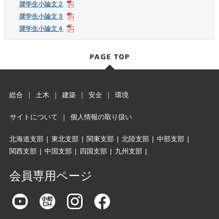
奨学生小論文２
奨学生小論文３
奨学生小論文４
総合
｜
土木
｜
建築
｜
安全
｜
環境
サイトについて
｜
個人情報の取り扱い
北海道支部
|
東北支部
|
関東支部
|
北陸支部
|
中部支部
|
関西支部
|
中国支部
|
四国支部
|
九州支部
|
会員専用ページ