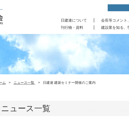
日建連について
会長等コメント
刊行物・資料
建設業を知る、
ーム
>
ニュース一覧
>
日建連 建築セミナー開催のご案内
ニュース一覧