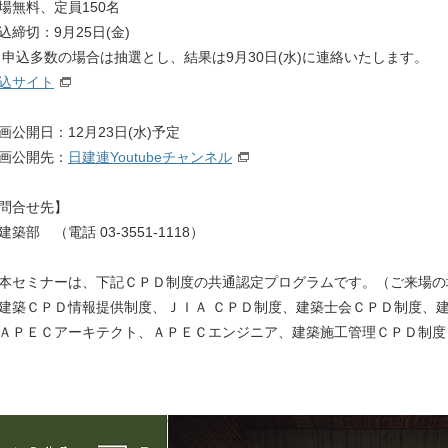
場無料、定員150名
込締切：9月25日(金)
 申込多数の場合は抽選とし、結果は9月30日(水)に連絡いたします。
込サイト
画公開日：12月23日(水)予定
画公開先：
日建連Youtubeチャンネル
問合せ先】
築部 （電話 03-3551-1118）
本セミナーは、下記ＣＰＤ制度の共通認定プログラムです。（ご来場の
築ＣＰＤ情報提供制度、ＪＩＡ ＣＰＤ制度、建築士会ＣＰＤ制度、
ＰＥＣアーキテクト、ＡＰＥＣエンジニア、建築施工管理ＣＰＤ制度