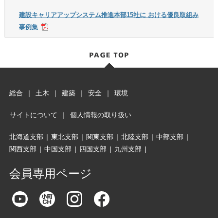
建設キャリアアップシステム推進本部15社に おける優良取組み
事例集
総合
｜
土木
｜
建築
｜
安全
｜
環境
サイトについて
｜
個人情報の取り扱い
北海道支部
|
東北支部
|
関東支部
|
北陸支部
|
中部支部
|
関西支部
|
中国支部
|
四国支部
|
九州支部
|
会員専用ページ