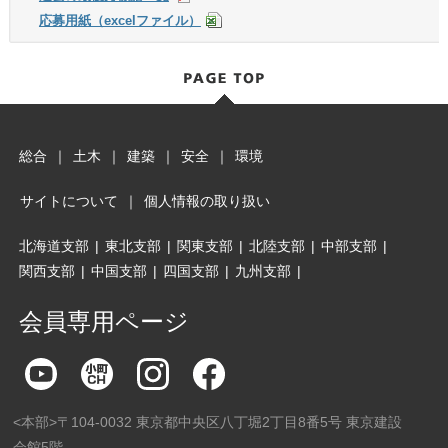
応募用紙（excelファイル）
総合
｜
土木
｜
建築
｜
安全
｜
環境
サイトについて
｜
個人情報の取り扱い
北海道支部
|
東北支部
|
関東支部
|
北陸支部
|
中部支部
|
関西支部
|
中国支部
|
四国支部
|
九州支部
|
会員専用ページ
<本部>〒104-0032 東京都中央区八丁堀2丁目8番5号 東京建設
会館5階