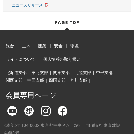
ニュースリリース
総合
｜
土木
｜
建築
｜
安全
｜
環境
サイトについて
｜
個人情報の取り扱い
北海道支部
|
東北支部
|
関東支部
|
北陸支部
|
中部支部
|
関西支部
|
中国支部
|
四国支部
|
九州支部
|
会員専用ページ
<本部>〒104-0032 東京都中央区八丁堀2丁目8番5号 東京建設
会館5階