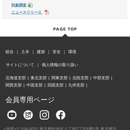
対象調査
ニュースリリース
総合
｜
土木
｜
建築
｜
安全
｜
環境
サイトについて
｜
個人情報の取り扱い
北海道支部
|
東北支部
|
関東支部
|
北陸支部
|
中部支部
|
関西支部
|
中国支部
|
四国支部
|
九州支部
|
会員専用ページ
<本部>〒104-0032 東京都中央区八丁堀2丁目8番5号 東京建設