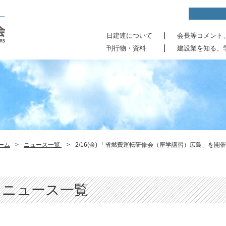
日建連について
会長等コメント
刊行物・資料
建設業を知る、
ーム
>
ニュース一覧
>
2/16(金) 「省燃費運転研修会（座学講習）広島」を開
ニュース一覧