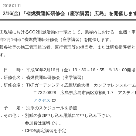
2018.01.11
2/16(金) 「省燃費運転研修会（座学講習）広島」を開催し
工現場におけるCO2削減活動の一環として、業界内における「重機・
0年2月16日に省燃費運転研修会（座学講習）を開催します。
員各社等の施工管理担当者、運行管理等の担当者、または研修指導者と
す。
．日 時： 平成30年2月16日（金）13：30～16：55 ※13：00開場
．研修会名： 省燃費運転研修会（座学講習）
．研修会場： TKPガーデンシティ広島駅前大橋 カンファレンスルーム
732-0828 広島県広島市南区京橋町1-7 アスティ広
アクセス
．予 定： 別添のスケジュールを参照
．その他：・別紙の参加申し込み用紙にて申し込み下さい。
・参加費は無料です。
・CPDS認定講習を予定