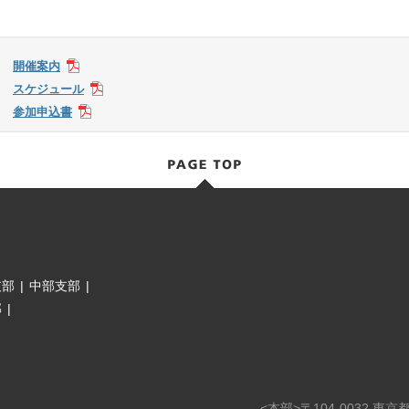
開催案内
スケジュール
参加申込書
支部
|
中部支部
|
部
|
<本部>〒104-0032 