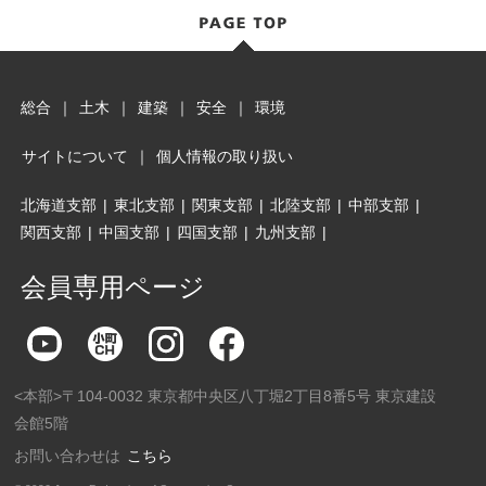
総合
｜
土木
｜
建築
｜
安全
｜
環境
サイトについて
｜
個人情報の取り扱い
北海道支部
|
東北支部
|
関東支部
|
北陸支部
|
中部支部
|
関西支部
|
中国支部
|
四国支部
|
九州支部
|
会員専用ページ
<本部>〒104-0032 東京都中央区八丁堀2丁目8番5号 東京建設
会館5階
お問い合わせは
こちら