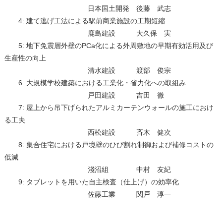
日本国土開発 後藤 武志
4: 建て逃げ工法による駅前商業施設の工期短縮
鹿島建設 大久保 実
5: 地下免震層外壁のPCa化による外周敷地の早期有効活用及び
生産性の向上
清水建設 渡部 俊宗
6: 大規模学校建築における工業化・省力化への取組み
戸田建設 吉田 徹
7: 屋上から吊下げられたアルミカーテンウォールの施工におけ
る工夫
西松建設 斉木 健次
8: 集合住宅における戸境壁のひび割れ制御および補修コストの
低減
淺沼組 中村 友紀
9: タブレットを用いた自主検査（仕上げ）の効率化
佐藤工業 関戸 淳一