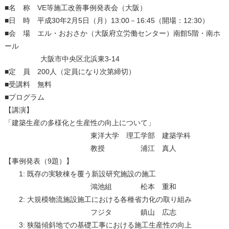
■名 称 VE等施工改善事例発表会（大阪）
■日 時 平成30年2月5日（月）13:00－16:45（開場：12:30）
■会 場 エル・おおさか（大阪府立労働センター）南館5階・南ホ
ール
大阪市中央区北浜東3-14
■定 員 200人（定員になり次第締切）
■受講料 無料
■プログラム
【講演】
「建築生産の多様化と生産性の向上について」
東洋大学 理工学部 建築学科
教授 浦江 真人
【事例発表（9題）】
1: 既存の実験棟を覆う新設研究施設の施工
鴻池組 松本 重和
2: 大規模物流施設施工における各種省力化の取り組み
フジタ 鎮山 広志
3: 狭隘傾斜地での基礎工事における施工生産性の向上