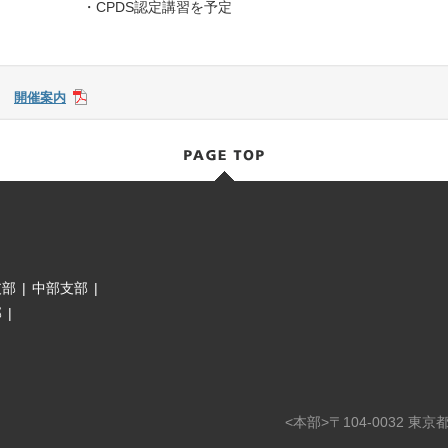
・CPDS認定講習を予定
開催案内
支部
|
中部支部
|
部
|
<本部>〒104-0032 