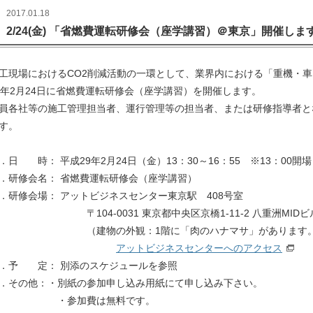
2017.01.18
2/24(金) 「省燃費運転研修会（座学講習）＠東京」開催し
工現場におけるCO2削減活動の一環として、業界内における「重機・
9年2月24日に省燃費運転研修会（座学講習）を開催します。
員各社等の施工管理担当者、運行管理等の担当者、または研修指導者と
す。
．日 時： 平成29年2月24日（金）13：30～16：55 ※13：00開場
．研修会名： 省燃費運転研修会（座学講習）
．研修会場： アットビジネスセンター東京駅 408号室
104-0031 東京都中央区京橋1-11-2 八重洲MIDビ
（建物の外観：1階に「肉のハナマサ」があります
アットビジネスセンターへのアクセス
．予 定： 別添のスケジュールを参照
．その他：・別紙の参加申し込み用紙にて申し込み下さい。
・参加費は無料です。