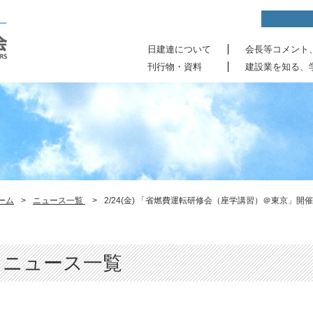
日建連について
会長等コメント
刊行物・資料
建設業を知る、
ーム
>
ニュース一覧
>
2/24(金) 「省燃費運転研修会（座学講習）＠東京」開
ニュース一覧