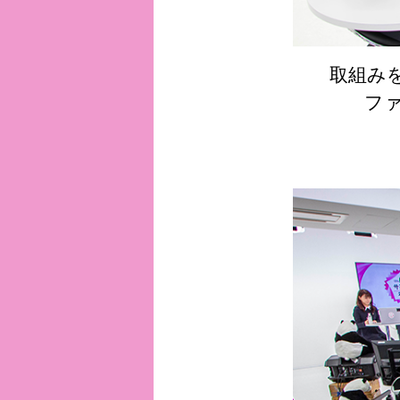
取組み
フ