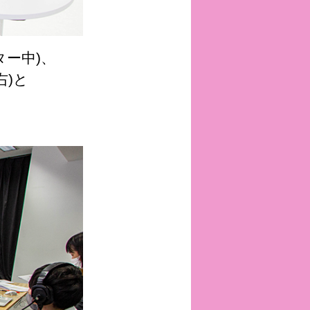
ー中)、
)と