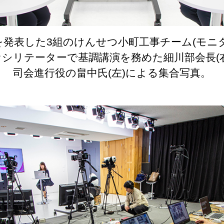
を発表した3組のけんせつ小町工事チーム(モニタ
ァシリテーターで基調講演を務めた細川部会長(右
司会進行役の畠中氏(左)による集合写真。