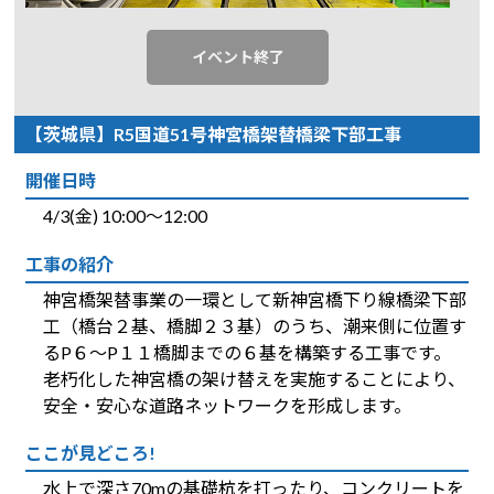
イベント終了
【茨城県】R5国道51号神宮橋架替橋梁下部工事
開催日時
4/3(金) 10:00～12:00
工事の紹介
神宮橋架替事業の一環として新神宮橋下り線橋梁下部
工（橋台２基、橋脚２３基）のうち、潮来側に位置す
るP６～P１１橋脚までの６基を構築する工事です。
老朽化した神宮橋の架け替えを実施することにより、
安全・安心な道路ネットワークを形成します。
ここが見どころ!
水上で深さ70mの基礎杭を打ったり、コンクリートを