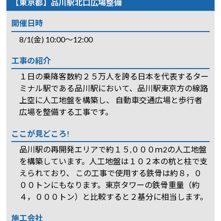
【東京都】品川駅北口広場整備
開催日時
8/1(金) 10:00～12:00
工事の紹介
１日の乗降客数約２５万人を誇る日本を代表するター
ミナル駅である品川駅において、品川駅東京方の線路
上空に人工地盤を構築し、 自動車交通広場と歩行者
広場を整備する工事です。
ここが見どころ!
品川駅の再開発エリアで約１５,０００ｍ2の人工地盤
を構築しています。人工地盤は１０２本の杭と柱で支
えられており、 この工事で使用する鉄骨は約８，０
００トンにもなります。東京タワーの鉄骨重量（約
４，０００トン）と比較すると２基分に相当します。
施工会社