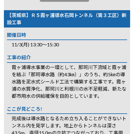
【茨城県】Ｒ５霞ヶ浦導水石岡トンネル（第３工区）新
設工事
開催日時
11/3(月) 13:30～15:30
工事の紹介
霞ヶ浦導水事業の一環として、那珂川下流域と霞ヶ浦
を結ぶ「那珂導水路（約43㎞）」のうち、約5㎞の導
水路を泥水式シールド工法で構築する工事です。霞ヶ
浦の水質浄化、那珂川と利根川の水不足軽減、新たな
都市用水の供給確保を目的としています。
ここが見どころ!
完成後は導水路となるため立ち入ることができないト
ンネル内を見学します。地上からトンネルは深さ
43.5m、直径15.0mの立坑でつながっており、工事用