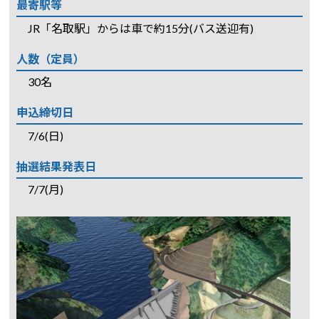
最寄駅等
JR「名取駅」からは車で約15分(バス送迎有)
人数（定員）
30名
申込締切日
7/6(日)
抽選結果発表日
7/7(月)